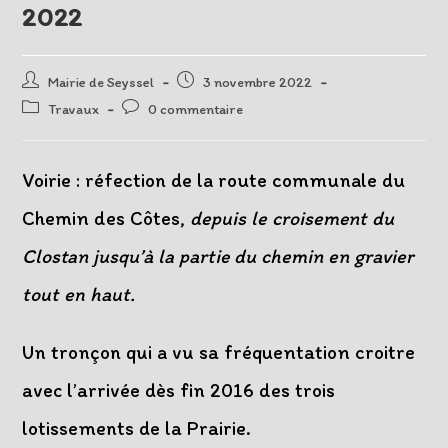
2022
Auteur/autrice
Post
Mairie de Seyssel
3 novembre 2022
de
published:
Post
Post
Travaux
0 commentaire
la
category:
comments:
publication :
Voirie : réfection de la route communale du
Chemin des Côtes,
depuis le croisement du
Clostan jusqu’à la partie du chemin en gravier
tout en haut.
Un tronçon qui a vu sa fréquentation croitre
avec l’arrivée dès fin 2016 des trois
lotissements de la Prairie.