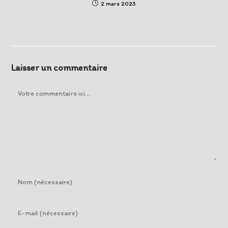
2 mars 2023
Laisser un commentaire
Comment
Enter
your
name
Enter
or
your