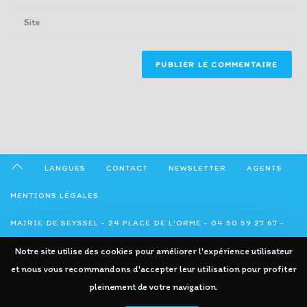
username
email
Enter
to
address
your
comment
to
website
comment
URL
(optional)
LANGUES
CONTACT
NEWSLETTER
AGENTS
MENTIONS LÉGALES
MAIRIE DE SEYSSEL - 24 PLACE DE L'ORME - 04 50 59 27 67 -
Notre site utilise des cookies pour améliorer l'expérience utilisateur
ADMINISTRATION@SEYSSEL74.FR
et nous vous recommandons d'accepter leur utilisation pour profiter
pleinement de votre navigation.