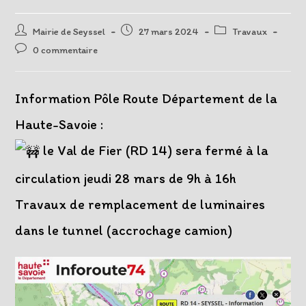
Auteur/autrice
Post
Post
Mairie de Seyssel
27 mars 2024
Travaux
de
published:
category:
Post
0 commentaire
la
comments:
publication :
Information Pôle Route Département de la
Haute-Savoie :
le Val de Fier (RD 14) sera fermé à la
circulation jeudi 28 mars de 9h à 16h
Travaux de remplacement de luminaires
dans le tunnel (accrochage camion)