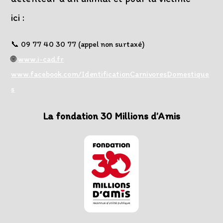
ici :
📞 09 77 40 30 77 (appel non surtaxé)
🌐
www.i-cad.fr
www.facebook.com/IdentificationCarnivoresDomestique
s
La fondation
30 Millions d’Amis