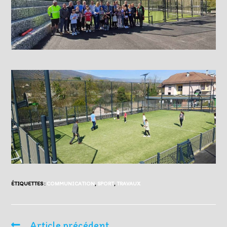
ÉTIQUETTES :
COMMUNICATION
,
SPORT
,
TRAVAUX
Article précédent
Read