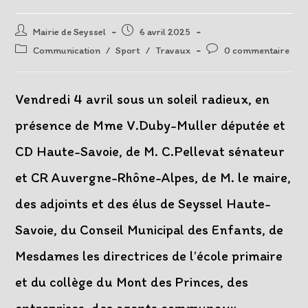
Auteur/autrice
Post
Mairie de Seyssel
6 avril 2025
de
published:
Post
Post
Communication
/
Sport
/
Travaux
0 commentaire
la
category:
comments:
publication :
Vendredi 4 avril sous un soleil radieux, en
présence de Mme V.Duby-Muller députée et
CD Haute-Savoie, de M. C.Pellevat sénateur
et CR Auvergne-Rhône-Alpes, de M. le maire,
des adjoints et des élus de Seyssel Haute-
Savoie, du Conseil Municipal des Enfants, de
Mesdames les directrices de l’école primaire
et du collège du Mont des Princes, des