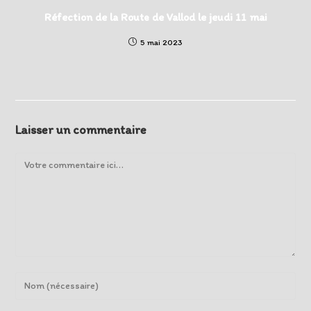
Réfection de la Route de Vallod le jeudi 11 mai
5 mai 2023
Laisser un commentaire
Comment
Enter
your