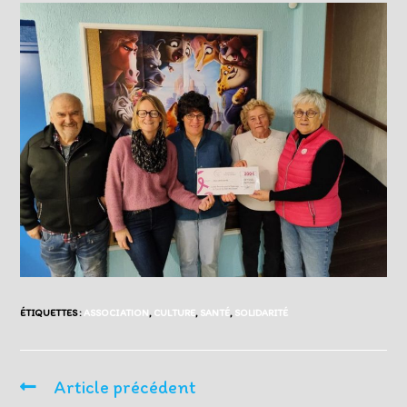
ÉTIQUETTES :
ASSOCIATION
,
CULTURE
,
SANTÉ
,
SOLIDARITÉ
Article précédent
Read
more