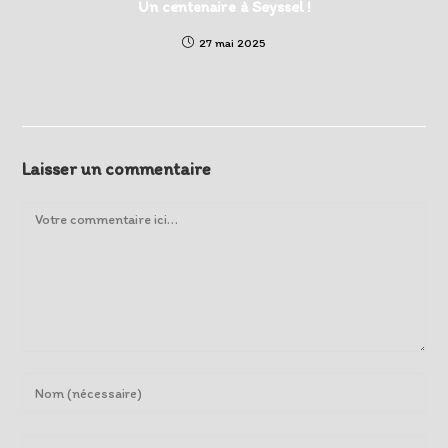
Un centenaire à Seyssel !
27 mai 2025
Laisser un commentaire
Comment
Enter
your
name
Enter