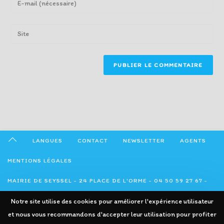
or
your
username
email
Enter
to
address
your
comment
to
website
comment
URL
(optional)
LANGUES
CONTACT
NEWSLETTER
AGENTS
MENTIONS LÉGALES
MAIRIE DE SEYSSEL - 24 PLACE DE L'ORME - 04 50 59 27 67 -
ADMINISTRATION@SEYSSEL74.FR
Notre site utilise des cookies pour améliorer l'expérience utilisateur
et nous vous recommandons d'accepter leur utilisation pour profiter