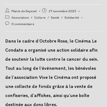
Auteur/autrice
Post
Mairie de Seyssel
17 novembre 2025
de
published:
Post
Association
/
Culture
/
Santé
/
Solidarité
la
category:
Post
0 commentaire
publication :
comments:
Dans le cadre d’Octobre Rose, le Cinéma Le
Condate a organisé une action solidaire afin
de soutenir la lutte contre le cancer du sein.
Tout au long de l’événement, les bénévoles
de l’association Vive le Cinéma
ont proposé
une collecte de fonds grâce à la vente de
confiseries, d’affiches, ainsi qu’une boîte
destinée aux dons libres.