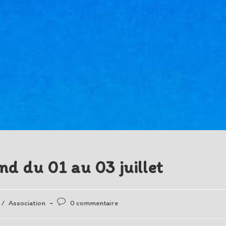
nd du 01 au 03 juillet
Post
/
Association
0 commentaire
comments: