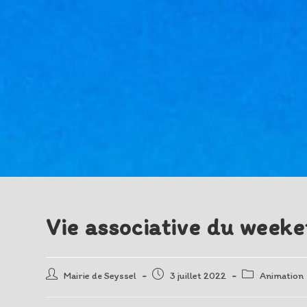
Vie associative du weeke
Auteur/autrice
Post
Post
Mairie de Seyssel
3 juillet 2022
Animation
de
published:
category:
la