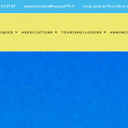
7 administration@seyssel74.fr lundi, jeudi de 9h à 12h et de 14h 
TIQUES
ASSOCIATIONS
TOURISME/LOISIRS
ANNONC
Blog