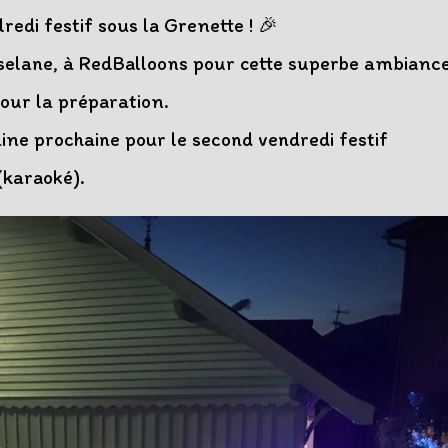
edi festif sous la Grenette ! 🎉
sselane, à RedBalloons pour cette superbe ambianc
our la préparation.
ne prochaine pour le second vendredi festif
(karaoké).