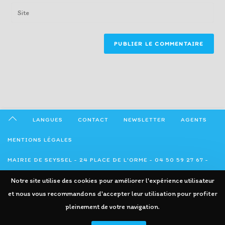
email
Enter
to
address
your
comment
to
website
comment
URL
(optional)
LANGUES
CONTACT
NEWSLETTER
AGENTS
MENTIONS LÉGALES
MAIRIE DE SEYSSEL - 24 PLACE DE L'ORME - 04 50 59 27 67 -
Notre site utilise des cookies pour améliorer l'expérience utilisateur
ADMINISTRATION@SEYSSEL74.FR
et nous vous recommandons d'accepter leur utilisation pour profiter
pleinement de votre navigation.