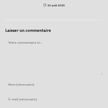
23 août 2025
Laisser un commentaire
Comment
Enter
your
name
Enter
or
your
username