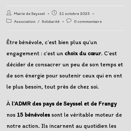
Auteur/autrice
Post
Mairie de Seyssel
21 octobre 2025
de
published:
Post
Post
Association
/
Solidarité
0 commentaire
la
category:
comments:
publication :
Être bénévole, c’est bien plus qu’un
engagement : c’est un
choix du cœur
. C’est
décider de consacrer un peu de son temps et
de son énergie pour soutenir ceux qui en ont
le plus besoin, tout près de chez soi.
À
l’ADMR des pays de Seyssel et de Frangy
nos
15
bénévoles
sont le véritable moteur de
notre action. Ils incarnent au quotidien les