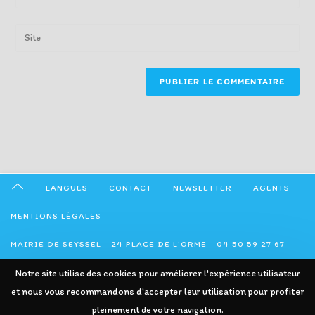
your
username
email
Enter
to
address
your
comment
to
website
comment
URL
(optional)
LANGUES
CONTACT
NEWSLETTER
AGENTS
MENTIONS LÉGALES
MAIRIE DE SEYSSEL - 24 PLACE DE L'ORME - 04 50 59 27 67 -
ADMINISTRATION@SEYSSEL74.FR
Notre site utilise des cookies pour améliorer l'expérience utilisateur
et nous vous recommandons d'accepter leur utilisation pour profiter
pleinement de votre navigation.