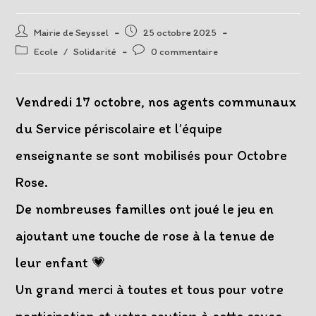
Auteur/autrice
Post
Mairie de Seyssel
25 octobre 2025
de
published:
Post
Post
Ecole
/
Solidarité
0 commentaire
la
category:
comments:
publication :
Vendredi 17 octobre, nos agents communaux
du Service périscolaire et l’équipe
enseignante se sont mobilisés pour Octobre
Rose.
De nombreuses familles ont joué le jeu en
ajoutant une touche de rose à la tenue de
leur enfant 💗
Un grand merci à toutes et tous pour votre