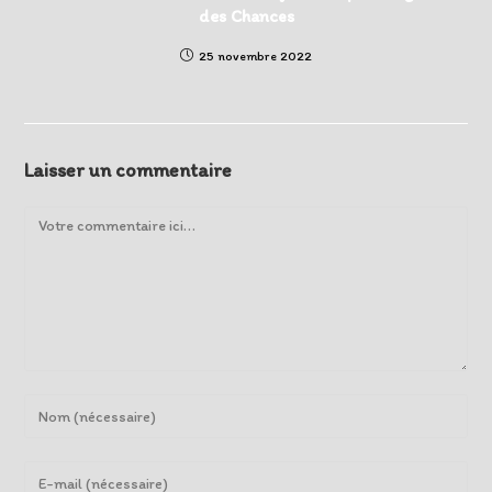
des Chances
25 novembre 2022
Laisser un commentaire
Comment
Enter
your
name
Enter
or