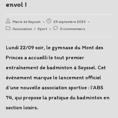
envol !
Auteur/autrice
Post
Mairie de Seyssel
29 septembre 2025
de
published:
Post
Post
Association
/
Sport
0 commentaire
la
category:
comments:
publication :
Lundi 22/09 soir, le gymnase du Mont des
Princes a accueilli le tout premier
entraînement de badminton à Seyssel. Cet
événement marque le lancement officiel
d’une nouvelle association sportive : l’ABS
74, qui propose la pratique du badminton en
section loisirs.