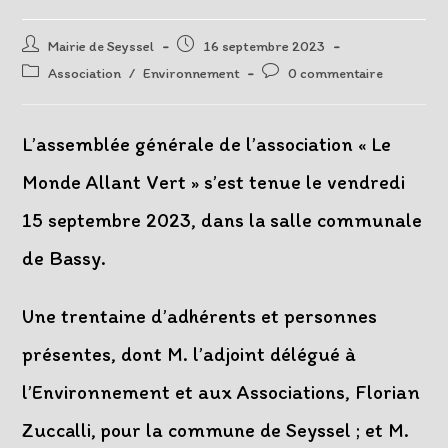
Auteur/autrice
Post
Mairie de Seyssel
16 septembre 2023
de
published:
Post
Post
Association
/
Environnement
0 commentaire
la
category:
comments:
publication :
L’assemblée générale de l’association « Le
Monde Allant Vert » s’est tenue le vendredi
15 septembre 2023, dans la salle communale
de Bassy.
Une trentaine d’adhérents et personnes
présentes, dont M. l’adjoint délégué à
l’Environnement et aux Associations, Florian
Zuccalli, pour la commune de Seyssel ; et M.