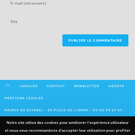
Enter
or
your
username
email
Enter
to
address
your
comment
to
website
comment
URL
(optional)
LANGUES
CONTACT
NEWSLETTER
AGENTS
MENTIONS LÉGALES
MAIRIE DE SEYSSEL - 24 PLACE DE L'ORME - 04 50 59 27 67 -
ADMINISTRATION@SEYSSEL74.FR
Notre site utilise des cookies pour améliorer l'expérience utilisateur
et nous vous recommandons d'accepter leur utilisation pour profiter