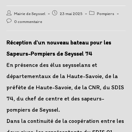
Auteur/autrice
Post
Post
Mairie de Seyssel
23 mai 2025
Pompiers
de
published:
category:
Post
0 commentaire
la
comments:
publication :
Réception d’un nouveau bateau pour les
Sapeurs-Pompiers de Seyssel 74
En présence des élus seysselans et
départementaux de la Haute-Savoie, de la
préfète de Haute-Savoie, de la CNR, du SDIS
74, du chef de centre et des sapeurs-
pompiers de Seyssel.
Dans la continuité de la coopération entre les