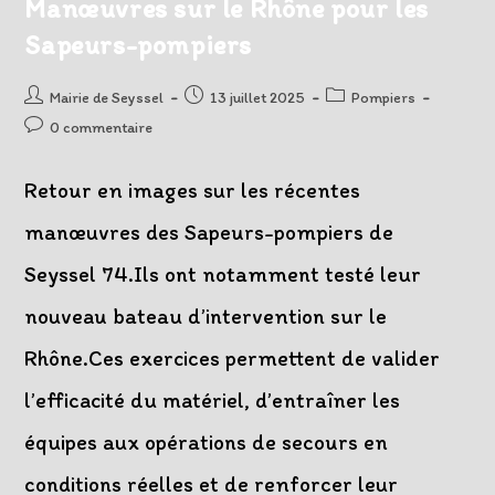
Manœuvres sur le Rhône pour les
Fête
Nationale
Sapeurs-pompiers
Auteur/autrice
Post
Post
Mairie de Seyssel
13 juillet 2025
Pompiers
de
published:
category:
Post
0 commentaire
la
comments:
publication :
Retour en images sur les récentes
manœuvres des Sapeurs-pompiers de
Seyssel 74.Ils ont notamment testé leur
nouveau bateau d’intervention sur le
Rhône.Ces exercices permettent de valider
l’efficacité du matériel, d’entraîner les
équipes aux opérations de secours en
conditions réelles et de renforcer leur