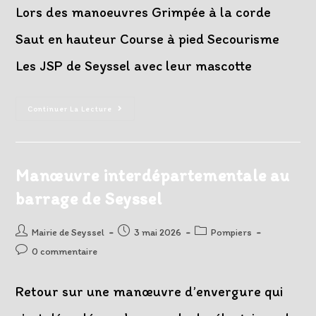
Lors des manoeuvres Grimpée à la corde
Saut en hauteur Course à pied Secourisme
Les JSP de Seyssel avec leur mascotte
Rencontre
Continuer La Lecture
Des
Jeunes
Sapeurs-
Pompiers
Manœuvre interdépartementale au
barrage de Seyssel
Auteur/autrice
Post
Post
Mairie de Seyssel
3 mai 2026
Pompiers
de
published:
category:
Post
0 commentaire
la
comments:
publication :
Retour sur une manœuvre d’envergure qui