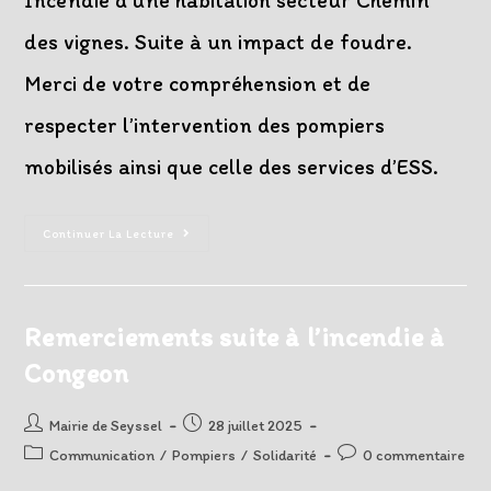
Incendie d'une habitation secteur Chemin
des vignes. Suite à un impact de foudre.
Merci de votre compréhension et de
respecter l’intervention des pompiers
mobilisés ainsi que celle des services d’ESS.
Incendie
Continuer La Lecture
D’une
Habitation
Secteur
Chemin
Des
Vignes
Remerciements suite à l’incendie à
Congeon
Auteur/autrice
Post
Mairie de Seyssel
28 juillet 2025
de
published:
Post
Post
Communication
/
Pompiers
/
Solidarité
0 commentaire
la
category:
comments: