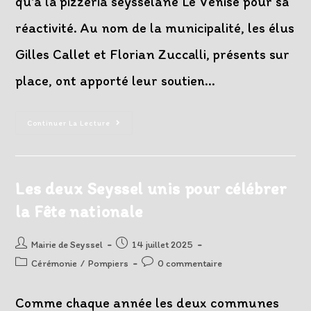
qu'à la pizzéria seysselane Le Venise pour sa
réactivité. Au nom de la municipalité, les élus
Gilles Callet et Florian Zuccalli, présents sur
place, ont apporté leur soutien…
Remerciements
Continuer La Lecture
Suite
À
L’incendie
À
Congeon
Les deux Seyssel unis pour célébrer
la Fête nationale
Auteur/autrice
Post
Mairie de Seyssel
14 juillet 2025
de
published:
Post
Post
Cérémonie
/
Pompiers
0 commentaire
la
category:
comments:
publication :
Comme chaque année les deux communes