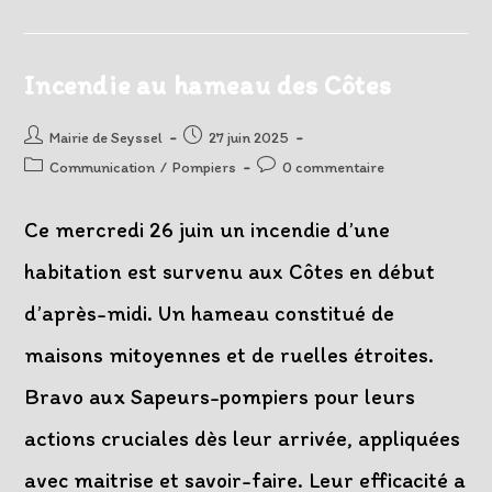
Le
Rhône
Pour
Les
Sapeurs-
Incendie au hameau des Côtes
Pompiers
Auteur/autrice
Post
Mairie de Seyssel
27 juin 2025
de
published:
Post
Post
Communication
/
Pompiers
0 commentaire
la
category:
comments:
publication :
Ce mercredi 26 juin un incendie d’une
habitation est survenu aux Côtes en début
d’après-midi. Un hameau constitué de
maisons mitoyennes et de ruelles étroites.
Bravo aux Sapeurs-pompiers pour leurs
actions cruciales dès leur arrivée, appliquées
avec maitrise et savoir-faire. Leur efficacité a