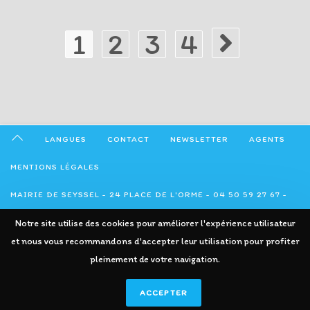
Côtes
1
2
3
4
Aller à la page suivan
LANGUES
CONTACT
NEWSLETTER
AGENTS
MENTIONS LÉGALES
MAIRIE DE SEYSSEL - 24 PLACE DE L'ORME - 04 50 59 27 67 -
Notre site utilise des cookies pour améliorer l'expérience utilisateur
ADMINISTRATION@SEYSSEL74.FR
et nous vous recommandons d'accepter leur utilisation pour profiter
pleinement de votre navigation.
ACCEPTER
2026 Copyright Seyssel Haute-Savoie - Réalisation Kre-Art