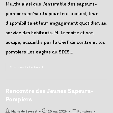
Multin ainsi que l'ensemble des sapeurs-
pompiers présents pour leur accueil, leur
disponibilité et leur engagement quotidien au
service des habitants. M. le maire et son
équipe, accueillis par le Chef de centre et les
pompiers Les engins du SDIS…
Visite
Continuer La Lecture
Du
Centre
De
Secours
Rencontre des Jeunes Sapeurs-
Pompiers
Auteur/autrice
Post
Post
Mairie de Seyssel
25 mai 2026
Pompiers