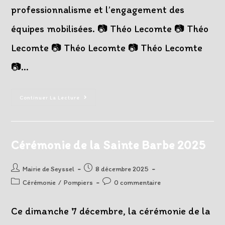
professionnalisme et l’engagement des
équipes mobilisées. 📷 Théo Lecomte 📷 Théo
Lecomte 📷 Théo Lecomte 📷 Théo Lecomte
📷…
Manœuvre
Continuer La Lecture
Interdépartementale
Au
Barrage
De
Seyssel
Cérémonie de la Sainte Barbe 2025
Auteur/autrice
Post
Mairie de Seyssel
8 décembre 2025
de
published:
Post
Post
Cérémonie
/
Pompiers
0 commentaire
la
category:
comments:
publication :
Ce dimanche 7 décembre, la cérémonie de la