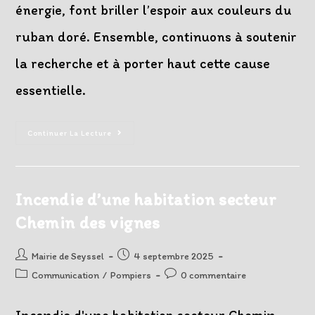
énergie, font briller l’espoir aux couleurs du
ruban doré. Ensemble, continuons à soutenir
la recherche et à porter haut cette cause
essentielle.
Septembre
Continuer La Lecture
En
Or
À
Seyssel
:
Merci
Incendie d’une habitation secteur
!
Chemin des vignes
Auteur/autrice
Post
Mairie de Seyssel
4 septembre 2025
de
published:
Post
Post
Communication
/
Pompiers
0 commentaire
la
category:
comments:
publication :