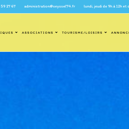
7 administration@seyssel74.fr lundi, jeudi de 9h à 12h et de 14h 
TIQUES
ASSOCIATIONS
TOURISME/LOISIRS
ANNONC
Blog