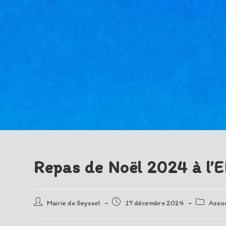
Repas de Noël 2024 à l’E
Auteur/autrice
Post
Post
Mairie de Seyssel
17 décembre 2024
Assoc
de
published:
category:
la