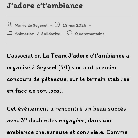
J’adore c’t’ambiance
Auteur/autrice
Post
Mairie de Seyssel
18 mai 2026
de
published:
Post
Post
Animation
/
Solidarité
0 commentaire
la
category:
comments:
publication :
L’association
La Team J’adore c’t’ambiance
a
organisé à Seyssel (74) son tout premier
concours de pétanque, sur le terrain stabilisé
en face de son local.
Cet événement a rencontré un beau succès
avec 37 doublettes engagées, dans une
ambiance chaleureuse et conviviale. Comme