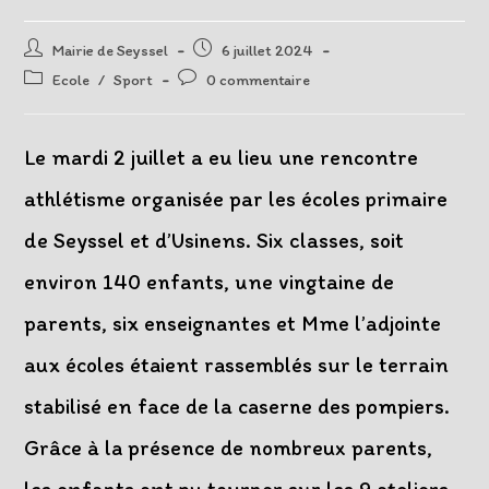
Auteur/autrice
Post
Mairie de Seyssel
6 juillet 2024
de
published:
Post
Post
Ecole
/
Sport
0 commentaire
la
category:
comments:
publication :
Le mardi 2 juillet a eu lieu une rencontre
athlétisme organisée par les écoles primaire
de Seyssel et d’Usinens. Six classes, soit
environ 140 enfants, une vingtaine de
parents, six enseignantes et Mme l’adjointe
aux écoles étaient rassemblés sur le terrain
stabilisé en face de la caserne des pompiers.
Grâce à la présence de nombreux parents,