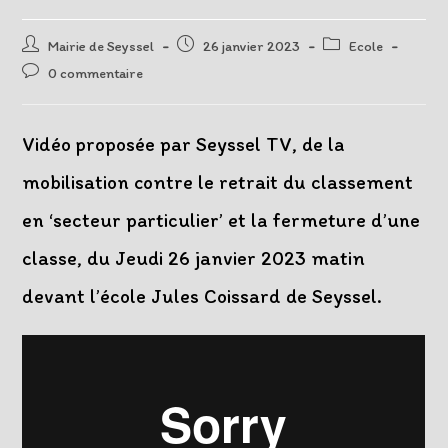
Auteur/autrice
Post
Post
Mairie de Seyssel
26 janvier 2023
Ecole
de
published:
category:
Post
0 commentaire
la
comments:
publication :
Vidéo proposée par Seyssel TV, de la
mobilisation contre le retrait du classement
en ‘secteur particulier’ et la fermeture d’une
classe, du Jeudi 26 janvier 2023 matin
devant l’école Jules Coissard de Seyssel.