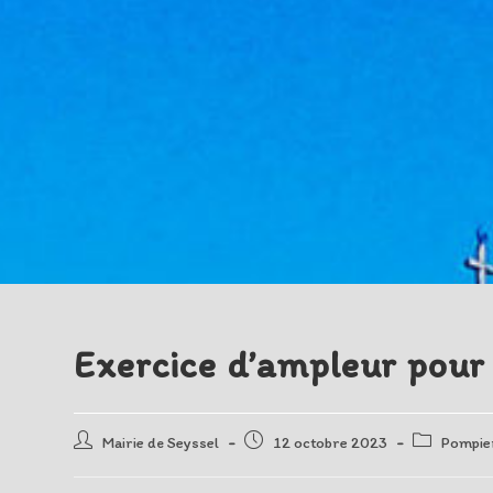
Exercice d’ampleur pour
Auteur/autrice
Post
Post
Mairie de Seyssel
12 octobre 2023
Pompie
de
published:
category:
la