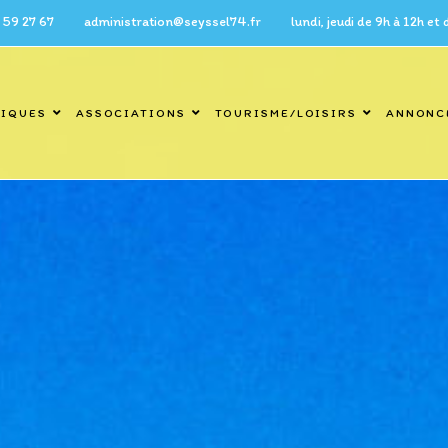
7 administration@seyssel74.fr lundi, jeudi de 9h à 12h et de 14h 
TIQUES
ASSOCIATIONS
TOURISME/LOISIRS
ANNONC
Blog