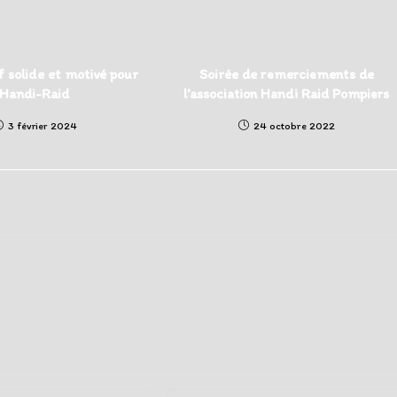
f solide et motivé pour
Soirée de remerciements de
Handi-Raid
l’association Handi Raid Pompiers
3 février 2024
24 octobre 2022