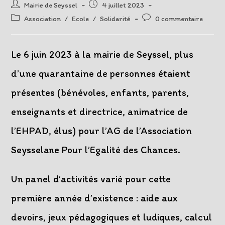
Auteur/autrice
Post
Mairie de Seyssel
4 juillet 2023
de
published:
Post
Post
Association
/
Ecole
/
Solidarité
0 commentaire
la
category:
comments:
publication :
Le 6 juin 2023 à la mairie de Seyssel, plus
d’une quarantaine de personnes étaient
présentes (bénévoles, enfants, parents,
enseignants et directrice, animatrice de
l’EHPAD, élus) pour l’AG de l’Association
Seysselane Pour l’Egalité des Chances.
Un panel d’activités varié pour cette
première année d’existence : aide aux
devoirs, jeux pédagogiques et ludiques, calcul