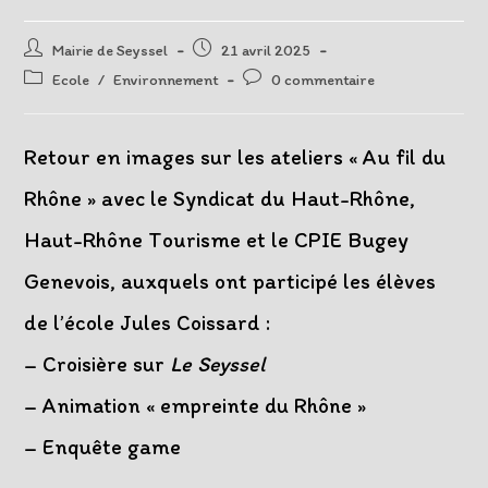
Auteur/autrice
Post
Mairie de Seyssel
21 avril 2025
de
published:
Post
Post
Ecole
/
Environnement
0 commentaire
la
category:
comments:
publication :
Retour en images sur les ateliers « Au fil du
Rhône » avec le Syndicat du Haut-Rhône,
Haut-Rhône Tourisme et le CPIE Bugey
Genevois, auxquels ont participé les élèves
de l’école Jules Coissard :
– Croisière sur
Le Seyssel
– Animation « empreinte du Rhône »
– Enquête game