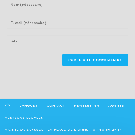
Enter
your
name
Enter
or
your
username
email
Enter
to
address
your
comment
to
website
comment
URL
(optional)
LANGUES
CONTACT
NEWSLETTER
AGENTS
MENTIONS LÉGALES
MAIRIE DE SEYSSEL - 24 PLACE DE L'ORME - 04 50 59 27 67 -