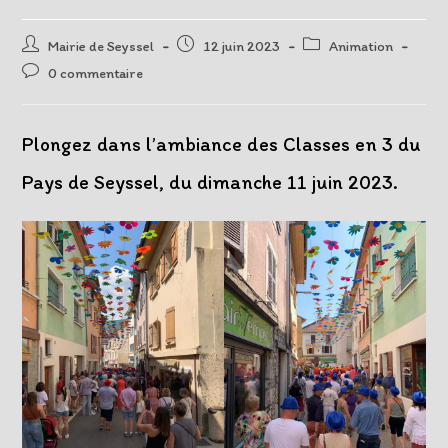
Auteur/autrice
Post
Post
Mairie de Seyssel
12 juin 2023
Animation
de
published:
category:
Post
0 commentaire
la
comments:
publication :
Plongez dans l’ambiance des Classes en 3 du
Pays de Seyssel, du dimanche 11 juin 2023.