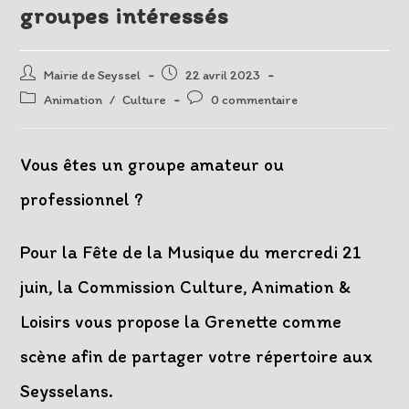
groupes intéressés
Auteur/autrice
Post
Mairie de Seyssel
22 avril 2023
de
published:
Post
Post
Animation
/
Culture
0 commentaire
la
category:
comments:
publication :
Vous êtes un groupe amateur ou
professionnel ?
Pour la Fête de la Musique du mercredi 21
juin, la Commission Culture, Animation &
Loisirs vous propose la Grenette comme
scène afin de partager votre répertoire aux
Seysselans.