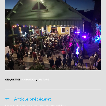
ÉTIQUETTES :
ANIMATION
,
CULTURE
Article précédent
Read
more
Sport et convivialité lors du Duathlon