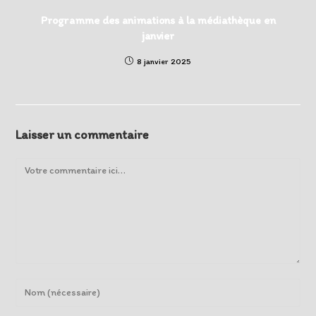
Programme des animations à la médiathèque en
janvier
8 janvier 2025
Laisser un commentaire
Comment
Enter
your