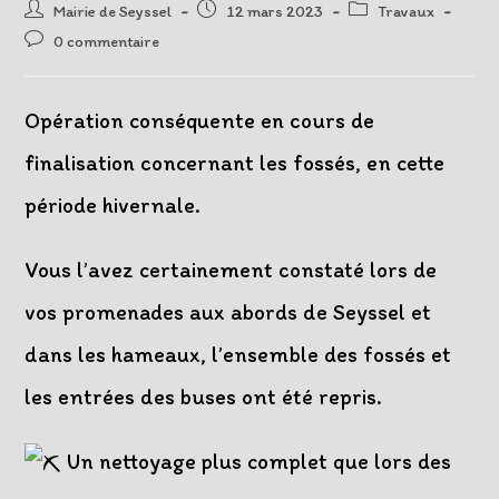
Auteur/autrice
Post
Post
Mairie de Seyssel
12 mars 2023
Travaux
de
published:
category:
Post
0 commentaire
la
comments:
publication :
Opération conséquente en cours de
finalisation concernant les fossés, en cette
période hivernale.
Vous l’avez certainement constaté lors de
vos promenades aux abords de Seyssel et
dans les hameaux, l’ensemble des fossés et
les entrées des buses ont été repris.
Un
nettoyage plus complet que lors des