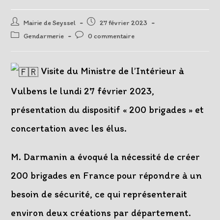
Auteur/autrice
Post
Mairie de Seyssel
27 février 2023
de
published:
Post
Post
Gendarmerie
0 commentaire
la
category:
comments:
publication :
Visite du Ministre de l’Intérieur à
Vulbens le lundi 27 février 2023,
présentation du dispositif « 200 brigades » et
concertation avec les élus.
M. Darmanin a évoqué la nécessité de créer
200 brigades en France pour répondre à un
besoin de sécurité, ce qui représenterait
environ deux créations par département.