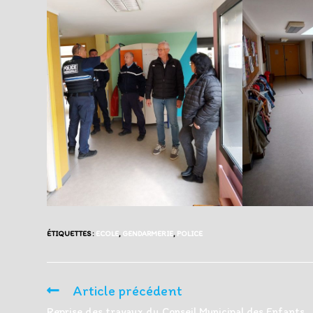
ÉTIQUETTES :
ECOLE
,
GENDARMERIE
,
POLICE
Article précédent
Read
more
Reprise des travaux du Conseil Municipal des Enfants