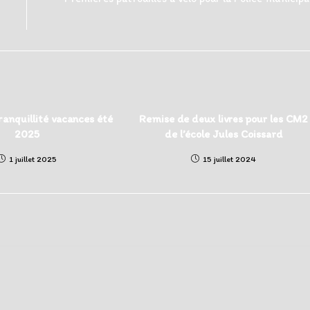
ranquillité vacances été
Remise de deux livres pour les CM2
2025
de l’école Jules Coissard
1 juillet 2025
15 juillet 2024