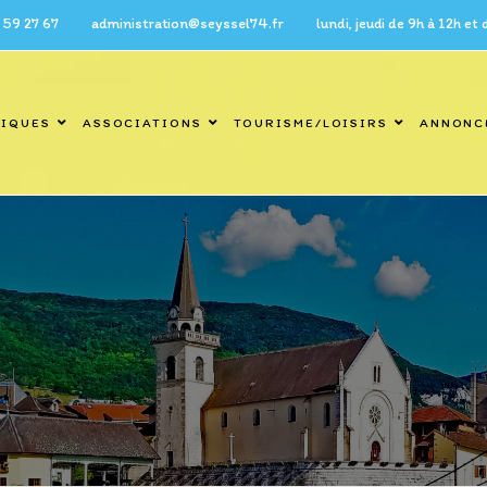
7 administration@seyssel74.fr lundi, jeudi de 9h à 12h et de 14h 
TIQUES
ASSOCIATIONS
TOURISME/LOISIRS
ANNONC
Blog