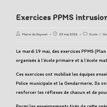
Exercices PPMS intrusion
Auteur/autrice
Post
Post
Mairie de Seyssel
29 mai 2026
Ecole
/
Ge
de
published:
category:
la
publication :
Le mardi 19 mai, des exercices PPMS (Plan P
organisés à l’école primaire et à l’école ma
Ces exercices ont mobilisé les équipes ense
Police municipale et la Gendarmerie. Ils on
renforcer les réflexes de chacun et de pou
Parmi les enseignements tirés de cette opéra