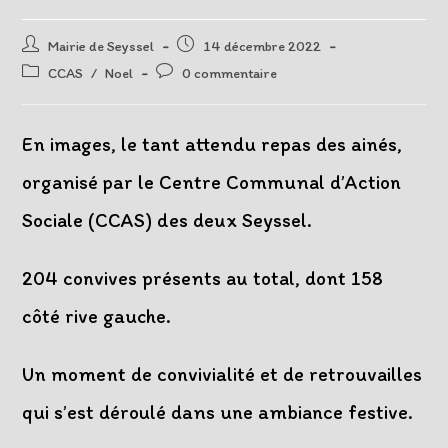
Auteur/autrice
Post
Mairie de Seyssel
14 décembre 2022
de
published:
Post
Post
CCAS
/
Noel
0 commentaire
la
category:
comments:
publication :
En images, le tant attendu repas des ainés,
organisé par le Centre Communal d’Action
Sociale (CCAS) des deux Seyssel.
204 convives présents au total, dont 158
côté rive gauche.
Un moment de convivialité et de retrouvailles
qui s’est déroulé dans une ambiance festive.