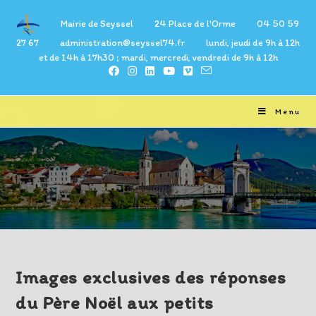
Skip
Mairie de Seyssel 24 Place de l'Orme 04 50 59
to
27 67 administration@seyssel74.fr lundi, jeudi de 9h à 12h
content
et de 14h à 17h30 ; mardi, mercredi, vendredi de 9h à 12h
Menu
Blog
Images exclusives des réponses
du Père Noël aux petits