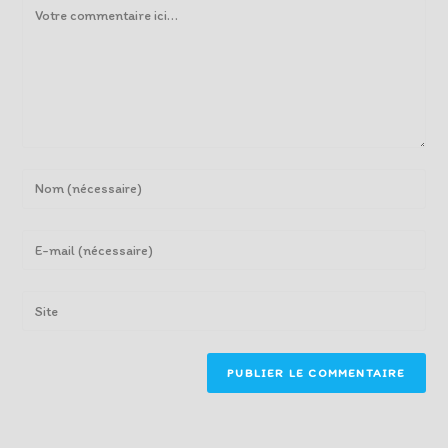
Comment
Enter
your
name
Enter
or
your
username
email
Enter
to
address
your
comment
to
website
comment
URL
(optional)