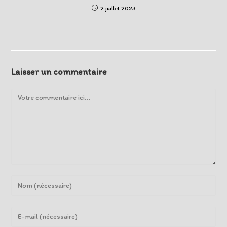
2 juillet 2023
Laisser un commentaire
Comment
Enter
your
name
Enter
or
your