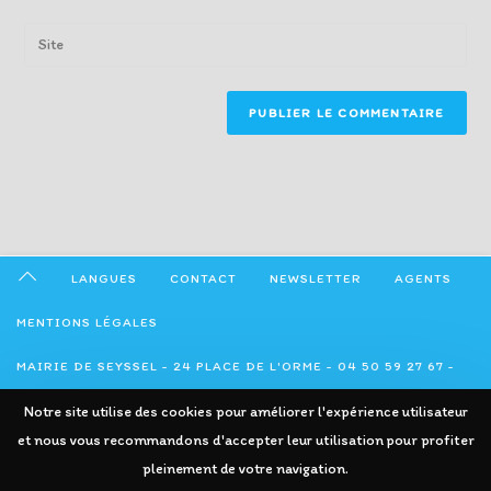
username
email
Enter
to
address
your
comment
to
website
comment
URL
(optional)
LANGUES
CONTACT
NEWSLETTER
AGENTS
MENTIONS LÉGALES
MAIRIE DE SEYSSEL - 24 PLACE DE L'ORME - 04 50 59 27 67 -
ADMINISTRATION@SEYSSEL74.FR
Notre site utilise des cookies pour améliorer l'expérience utilisateur
et nous vous recommandons d'accepter leur utilisation pour profiter
pleinement de votre navigation.