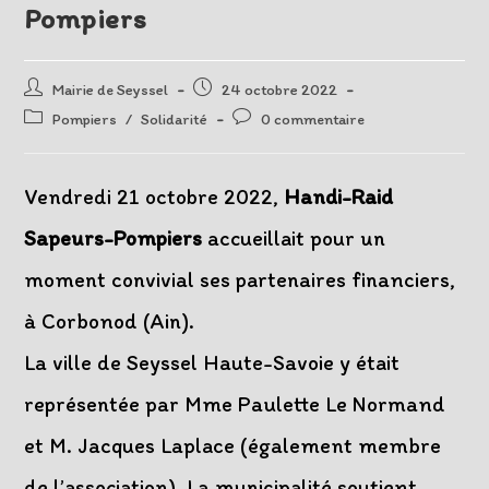
Pompiers
Auteur/autrice
Post
Mairie de Seyssel
24 octobre 2022
de
published:
Post
Post
Pompiers
/
Solidarité
0 commentaire
la
category:
comments:
publication :
Vendredi 21 octobre 2022,
Handi-Raid
Sapeurs-Pompiers
accueillait pour un
moment convivial ses partenaires financiers,
à Corbonod (Ain).
La ville de Seyssel Haute-Savoie y était
représentée par Mme Paulette Le Normand
et M. Jacques Laplace (également membre
de l’association). La municipalité soutient