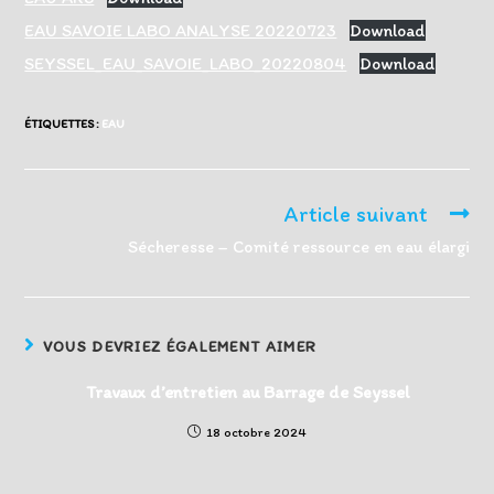
EAU SAVOIE LABO ANALYSE 20220723
Download
SEYSSEL_EAU_SAVOIE_LABO_20220804
Download
ÉTIQUETTES :
EAU
Article suivant
Read
more
Sécheresse – Comité ressource en eau élargi
articles
VOUS DEVRIEZ ÉGALEMENT AIMER
Travaux d’entretien au Barrage de Seyssel
18 octobre 2024