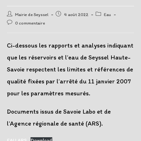
Auteur/autrice
Post
Post
Mairie de Seyssel
4 août 2022
Eau
de
published:
category:
Post
0 commentaire
la
comments:
publication :
Ci-dessous les rapports et analyses indiquant
que les réservoirs et l’eau de Seyssel Haute-
Savoie respectent les limites et références de
qualité fixées par l’arrêté du 11 janvier 2007
pour les paramètres mesurés.
Documents issus de Savoie Labo et de
l’Agence régionale de santé (ARS).
EAU ARS
Download