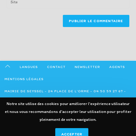
to
address
your
comment
to
website
comment
URL
(optional)
LANGUES
CONTACT
NEWSLETTER
AGENTS
MENTIONS LÉGALES
MAIRIE DE SEYSSEL - 24 PLACE DE L'ORME - 04 50 59 27 67 -
ADMINISTRATION@SEYSSEL74.FR
Notre site utilise des cookies pour améliorer l'expérience utilisateur
et nous vous recommandons d'accepter leur utilisation pour profiter
pleinement de votre navigation.
ACCEPTER