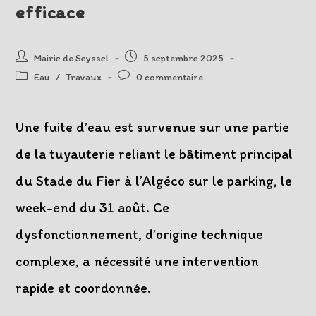
efficace
Auteur/autrice
Post
Mairie de Seyssel
5 septembre 2025
de
published:
Post
Post
Eau
/
Travaux
0 commentaire
la
category:
comments:
publication :
Une fuite d’eau est survenue sur une partie
de la tuyauterie reliant le bâtiment principal
du Stade du Fier à l’Algéco sur le parking, le
week-end du 31 août. Ce
dysfonctionnement, d’origine technique
complexe, a nécessité une intervention
rapide et coordonnée.