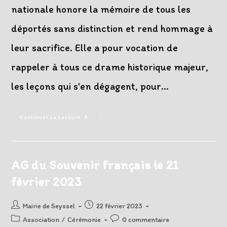
nationale honore la mémoire de tous les
déportés sans distinction et rend hommage à
leur sacrifice. Elle a pour vocation de
rappeler à tous ce drame historique majeur,
les leçons qui s'en dégagent, pour…
Journée
Continuer La Lecture
Du
Souvenir
Des
Victimes
De
La
AG du Souvenir français le 21
Déportation
Le
février 2023
30
Avril
2023
Auteur/autrice
Post
Mairie de Seyssel
22 février 2023
de
published:
Post
Post
Association
/
Cérémonie
0 commentaire
la