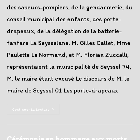
des sapeurs-pompiers, de la gendarmerie, du
conseil municipal des enfants, des porte-
drapeaux, de la délégation de la batterie-
fanfare La Seysselane. M. Gilles Callet, Mme
Paulette Le Normand, et M. Florian Zuccalli,
représentaient la municipalité de Seyssel 74,
M. le maire étant excusé Le discours de M. le
maire de Seyssel 01 Les porte-drapeaux
83ème
Continuer La Lecture
Anniversaire
De
L’Appel
Du
18
Juin
Cérémonie en hommage aux morts
1940