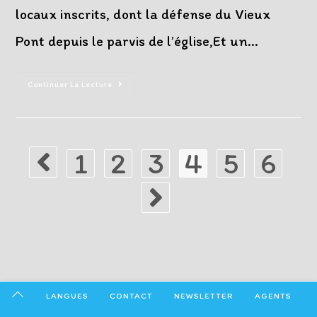
locaux inscrits, dont la défense du Vieux
Pont depuis le parvis de l’église,Et un…
AG
Continuer La Lecture
Du
Souvenir
Français
Le
21
Février
1
2
3
4
5
6
2023
Go to the previous page
Aller à la page suivante
LANGUES
CONTACT
NEWSLETTER
AGENTS