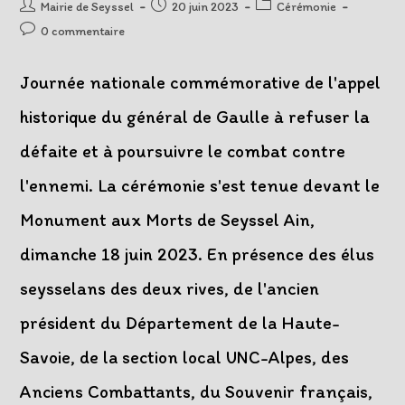
Auteur/autrice
Post
Post
Mairie de Seyssel
20 juin 2023
Cérémonie
de
published:
category:
Post
0 commentaire
la
comments:
publication :
Journée nationale commémorative de l'appel
historique du général de Gaulle à refuser la
défaite et à poursuivre le combat contre
l'ennemi. La cérémonie s'est tenue devant le
Monument aux Morts de Seyssel Ain,
dimanche 18 juin 2023. En présence des élus
seysselans des deux rives, de l'ancien
président du Département de la Haute-
Savoie, de la section local UNC-Alpes, des
Anciens Combattants, du Souvenir français,