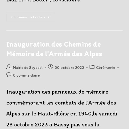
Devoir
Continuer La Lecture
De
Mémoire
Lors
Du
11
Novembre
Inauguration des Chemins de
2023
Mémoire de l’Armée des Alpes
Auteur/autrice
Post
Post
Mairie de Seyssel
30 octobre 2023
Cérémonie
de
published:
category:
Post
0 commentaire
la
comments:
publication :
Inauguration des panneaux de mémoire
commémorant les combats de l’Armée des
Alpes sur le Haut-Rhône en 1940,le samedi
28 octobre 2023 à Bassy puis sous la