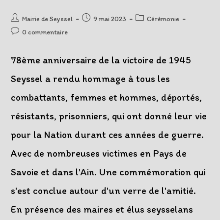
En
Indochine
Auteur/autrice
Post
Post
Mairie de Seyssel
9 mai 2023
Cérémonie
de
published:
category:
Post
0 commentaire
la
comments:
publication :
78ème anniversaire de la victoire de 1945
Seyssel a rendu hommage à tous les
combattants, femmes et hommes, déportés,
résistants, prisonniers, qui ont donné leur vie
pour la Nation durant ces années de guerre.
Avec de nombreuses victimes en Pays de
Savoie et dans l'Ain. Une commémoration qui
s'est conclue autour d'un verre de l'amitié.
En présence des maires et élus seysselans