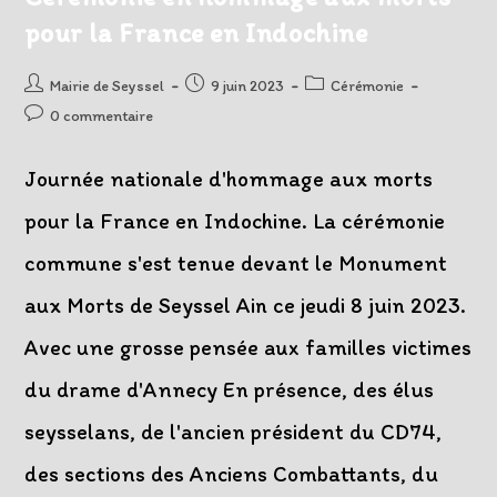
pour la France en Indochine
Auteur/autrice
Post
Post
Mairie de Seyssel
9 juin 2023
Cérémonie
de
published:
category:
Post
0 commentaire
la
comments:
publication :
Journée nationale d'hommage aux morts
pour la France en Indochine. La cérémonie
commune s'est tenue devant le Monument
aux Morts de Seyssel Ain ce jeudi 8 juin 2023.
Avec une grosse pensée aux familles victimes
du drame d'Annecy En présence, des élus
seysselans, de l'ancien président du CD74,
des sections des Anciens Combattants, du