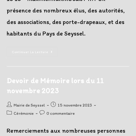
présence des nombreux élus, des autorités,
des associations, des porte-drapeaux, et des
habitants du Pays de Seyssel.
La
Continuer La Lecture
Sainte
Barbe
Sur
La
Place
De
Devoir de Mémoire lors du 11
L’Orme,
En
novembre 2023
Images
Auteur/autrice
Post
Mairie de Seyssel
15 novembre 2023
de
published:
Post
Post
Cérémonie
0 commentaire
la
category:
comments:
publication :
Remerciements aux nombreuses personnes