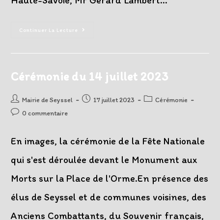
Haute-Savoie, Mr Gérard Lambert…
Inauguration
Continuer La Lecture
Des
Chemins
De
Mémoire
De
L’Armée
Cérémonie du 14 juillet 2023
Des
Alpes
Auteur/autrice
Post
Post
Mairie de Seyssel
17 juillet 2023
Cérémonie
de
published:
category:
Post
0 commentaire
la
comments:
publication :
En images, la cérémonie de la Fête Nationale
qui s'est déroulée devant le Monument aux
Morts sur la Place de l'Orme.En présence des
élus de Seyssel et de communes voisines, des
Anciens Combattants, du Souvenir français,