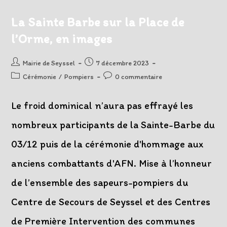
13
Janvier
À
La Sainte Barbe sur la Place de
11h
l’Orme, en images
Auteur/autrice
Post
Mairie de Seyssel
7 décembre 2023
de
published:
Post
Post
Cérémonie
/
Pompiers
0 commentaire
la
category:
comments:
publication :
Le froid dominical n’aura pas effrayé les
nombreux participants de la Sainte-Barbe du
03/12 puis de la cérémonie d'hommage aux
anciens combattants d'AFN. Mise à l’honneur
de l’ensemble des sapeurs-pompiers du
Centre de Secours de Seyssel et des Centres
de Première Intervention des communes