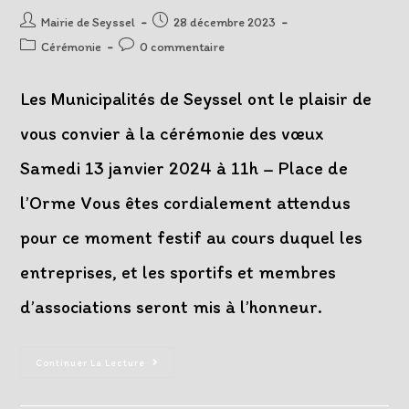
Auteur/autrice
Post
Mairie de Seyssel
28 décembre 2023
de
published:
Post
Post
Cérémonie
0 commentaire
la
category:
comments:
publication :
Les Municipalités de Seyssel ont le plaisir de
vous convier à la cérémonie des vœux
Samedi 13 janvier 2024 à 11h – Place de
l’Orme Vous êtes cordialement attendus
pour ce moment festif au cours duquel les
entreprises, et les sportifs et membres
d’associations seront mis à l’honneur.
Cérémonie
Continuer La Lecture
Des
Vœux
Le