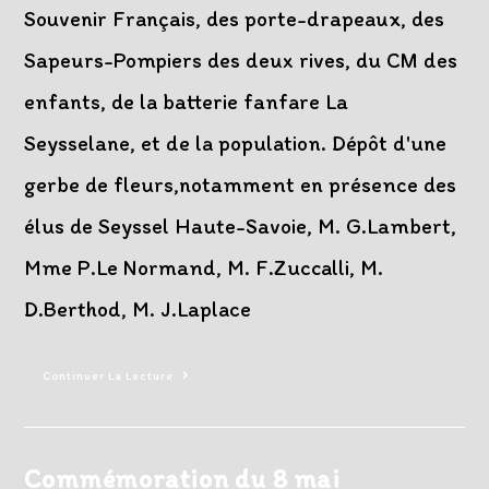
Souvenir Français, des porte-drapeaux, des
Sapeurs-Pompiers des deux rives, du CM des
enfants, de la batterie fanfare La
Seysselane, et de la population. Dépôt d'une
gerbe de fleurs,notamment en présence des
élus de Seyssel Haute-Savoie, M. G.Lambert,
Mme P.Le Normand, M. F.Zuccalli, M.
D.Berthod, M. J.Laplace
Cérémonie
Continuer La Lecture
En
Hommage
Aux
Morts
Pour
La
Commémoration du 8 mai
France