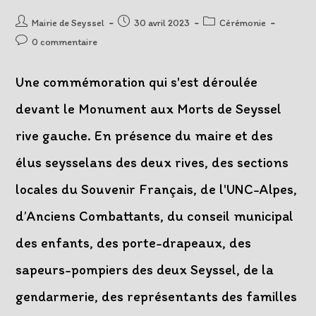
Auteur/autrice
Post
Post
Mairie de Seyssel
30 avril 2023
Cérémonie
de
published:
category:
Post
0 commentaire
la
comments:
publication :
Une commémoration qui s'est déroulée
devant le Monument aux Morts de Seyssel
rive gauche. En présence du maire et des
élus seysselans des deux rives, des sections
locales du Souvenir Français, de l'UNC-Alpes,
d’Anciens Combattants, du conseil municipal
des enfants, des porte-drapeaux, des
sapeurs-pompiers des deux Seyssel, de la
gendarmerie, des représentants des familles