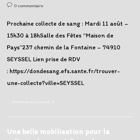
de
published:
category:
Post
0 commentaire
la
comments:
publication :
Prochaine collecte de sang : Mardi 11 août –
15h30 à 18hSalle des Fêtes “Maison de
Pays”237 chemin de la Fontaine – 74910
SEYSSEL Lien prise de RDV
: https://dondesang.efs.sante.fr/trouver-
une-collecte?ville=SEYSSEL
Don
Continuer La Lecture
Du
Sang
Mardi
11
Août
2026
Une belle mobilisation pour la