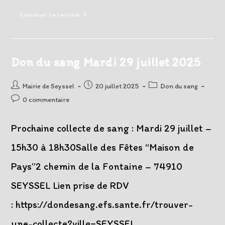
Don
Continuer La Lecture
Du
Sang
Mardi
21
Octobre
2025
Don du sang Mardi 29 juillet 2025
Auteur/autrice
Post
Post
Mairie de Seyssel
20 juillet 2025
Don du sang
de
published:
category:
Post
0 commentaire
la
comments:
publication :
Prochaine collecte de sang : Mardi 29 juillet –
15h30 à 18h30Salle des Fêtes “Maison de
Pays”2 chemin de la Fontaine – 74910
SEYSSEL Lien prise de RDV
: https://dondesang.efs.sante.fr/trouver-
une-collecte?ville=SEYSSEL