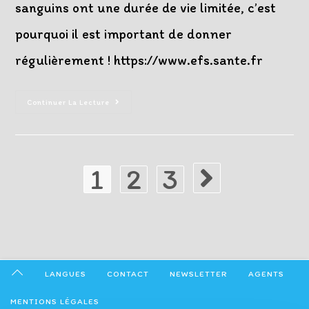
sanguins ont une durée de vie limitée, c’est
pourquoi il est important de donner
régulièrement ! https://www.efs.sante.fr
Don
Continuer La Lecture
Du
Sang
Mardi
17
Décembre
2024
1
2
3
Aller à la page suivante
LANGUES
CONTACT
NEWSLETTER
AGENTS
MENTIONS LÉGALES