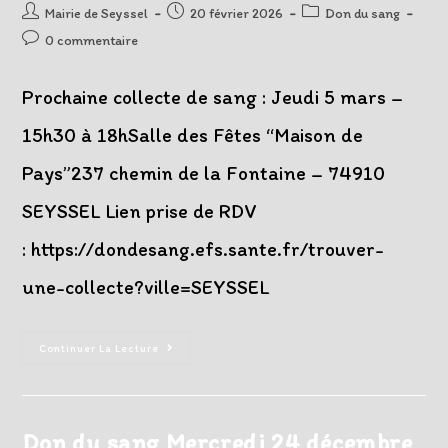
Auteur/autrice
Post
Post
Mairie de Seyssel
20 février 2026
Don du sang
de
published:
category:
Post
0 commentaire
la
comments:
publication :
Prochaine collecte de sang : Jeudi 5 mars –
15h30 à 18hSalle des Fêtes “Maison de
Pays”237 chemin de la Fontaine – 74910
SEYSSEL Lien prise de RDV
: https://dondesang.efs.sante.fr/trouver-
une-collecte?ville=SEYSSEL
Don
Continuer La Lecture
Du
Sang
Jeudi
5
Mars
2026
Don du sang Mercredi 24 décembre