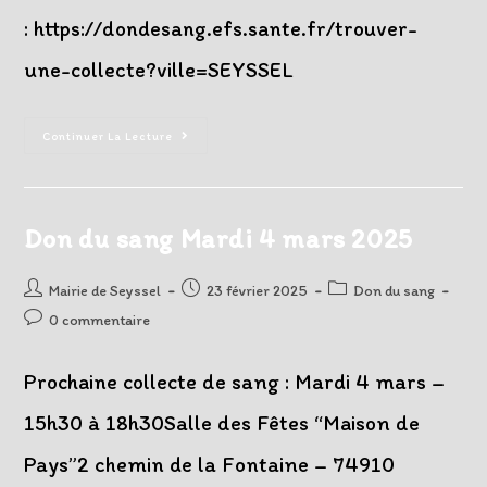
: https://dondesang.efs.sante.fr/trouver-
une-collecte?ville=SEYSSEL
Don
Continuer La Lecture
Du
Sang
Mardi
29
Avril
2025
Don du sang Mardi 4 mars 2025
Auteur/autrice
Post
Post
Mairie de Seyssel
23 février 2025
Don du sang
de
published:
category:
Post
0 commentaire
la
comments:
publication :
Prochaine collecte de sang : Mardi 4 mars –
15h30 à 18h30Salle des Fêtes “Maison de
Pays”2 chemin de la Fontaine – 74910