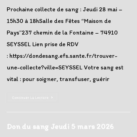
publication :
Prochaine collecte de sang : Jeudi 28 mai –
15h30 à 18hSalle des Fêtes “Maison de
Pays”237 chemin de la Fontaine – 74910
SEYSSEL Lien prise de RDV
: https://dondesang.efs.sante.fr/trouver-
une-collecte?ville=SEYSSEL Votre sang est
vital : pour soigner, transfuser, guérir
Don
Continuer La Lecture
Du
Sang
Jeudi
28
Mai
2026
Don du sang Jeudi 5 mars 2026