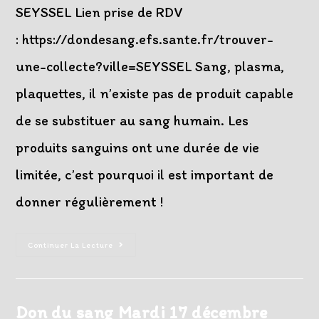
SEYSSEL Lien prise de RDV
: https://dondesang.efs.sante.fr/trouver-
une-collecte?ville=SEYSSEL Sang, plasma,
plaquettes, il n’existe pas de produit capable
de se substituer au sang humain. Les
produits sanguins ont une durée de vie
limitée, c’est pourquoi il est important de
donner régulièrement !
Don
Continuer La Lecture
Du
Sang
Mardi
4
Mars
2025
Don du sang Mardi 17 décembre