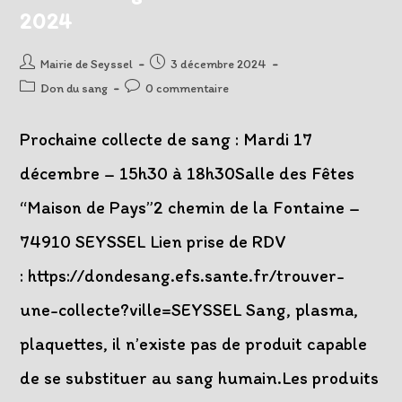
2024
Auteur/autrice
Post
Mairie de Seyssel
3 décembre 2024
de
published:
Post
Post
Don du sang
0 commentaire
la
category:
comments:
publication :
Prochaine collecte de sang : Mardi 17
décembre – 15h30 à 18h30Salle des Fêtes
“Maison de Pays”2 chemin de la Fontaine –
74910 SEYSSEL Lien prise de RDV
: https://dondesang.efs.sante.fr/trouver-
une-collecte?ville=SEYSSEL Sang, plasma,
plaquettes, il n’existe pas de produit capable
de se substituer au sang humain.Les produits