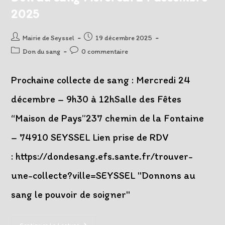
2025
Auteur/autrice
Post
Mairie de Seyssel
19 décembre 2025
de
published:
Post
Post
Don du sang
0 commentaire
la
category:
comments:
publication :
Prochaine collecte de sang : Mercredi 24
décembre – 9h30 à 12hSalle des Fêtes
“Maison de Pays”237 chemin de la Fontaine
– 74910 SEYSSEL Lien prise de RDV
: https://dondesang.efs.sante.fr/trouver-
une-collecte?ville=SEYSSEL "Donnons au
sang le pouvoir de soigner"
Don