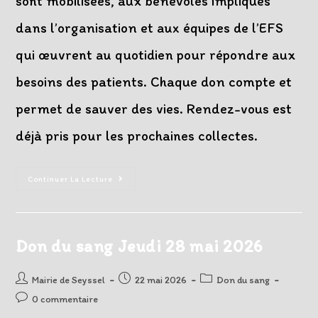
sont mobilisées, aux bénévoles impliqués
dans l’organisation et aux équipes de l’EFS
qui œuvrent au quotidien pour répondre aux
besoins des patients. Chaque don compte et
permet de sauver des vies. Rendez-vous est
déjà pris pour les prochaines collectes.
Une
Continuer La Lecture
Belle
Mobilisation
Pour
La
Collecte
De
Don du sang Jeudi 28 mai 2026
Sang
À
Seyssel
Auteur/autrice
Post
Post
Mairie de Seyssel
22 mai 2026
Don du sang
de
published:
category:
Post
0 commentaire
la
comments: