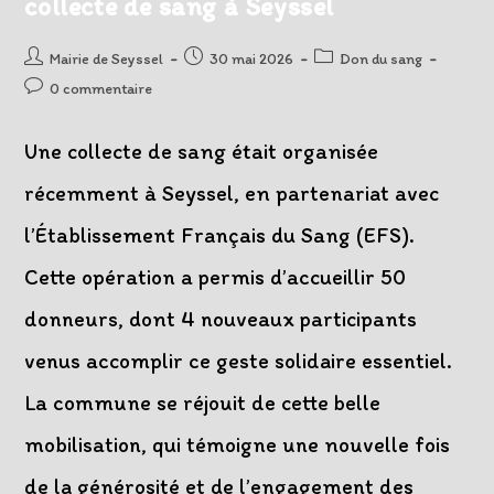
collecte de sang à Seyssel
Auteur/autrice
Post
Post
Mairie de Seyssel
30 mai 2026
Don du sang
de
published:
category:
Post
0 commentaire
la
comments:
publication :
Une collecte de sang était organisée
récemment à Seyssel, en partenariat avec
l’Établissement Français du Sang (EFS).
Cette opération a permis d’accueillir 50
donneurs, dont 4 nouveaux participants
venus accomplir ce geste solidaire essentiel.
La commune se réjouit de cette belle
mobilisation, qui témoigne une nouvelle fois
de la générosité et de l’engagement des