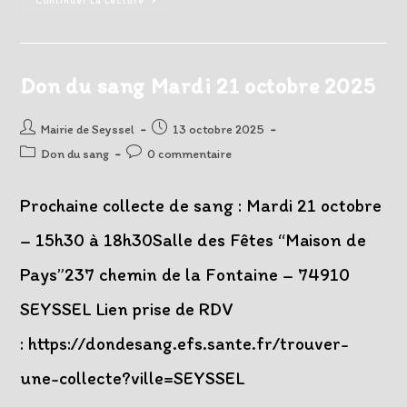
Continuer La Lecture
Du
Sang
Mercredi
24
Décembre
2025
Don du sang Mardi 21 octobre 2025
Auteur/autrice
Post
Mairie de Seyssel
13 octobre 2025
de
published:
Post
Post
Don du sang
0 commentaire
la
category:
comments:
publication :
Prochaine collecte de sang : Mardi 21 octobre
– 15h30 à 18h30Salle des Fêtes “Maison de
Pays”237 chemin de la Fontaine – 74910
SEYSSEL Lien prise de RDV
: https://dondesang.efs.sante.fr/trouver-
une-collecte?ville=SEYSSEL