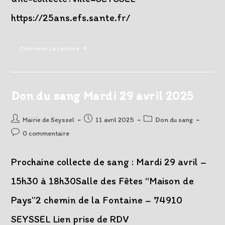
https://25ans.efs.sante.fr/
Don
Continuer La Lecture
Du
Sang
Mardi
29
Juillet
2025
Don du sang Mardi 29 avril 2025
Auteur/autrice
Post
Post
Mairie de Seyssel
11 avril 2025
Don du sang
de
published:
category:
Post
0 commentaire
la
comments:
publication :
Prochaine collecte de sang : Mardi 29 avril –
15h30 à 18h30Salle des Fêtes “Maison de
Pays”2 chemin de la Fontaine – 74910
SEYSSEL Lien prise de RDV