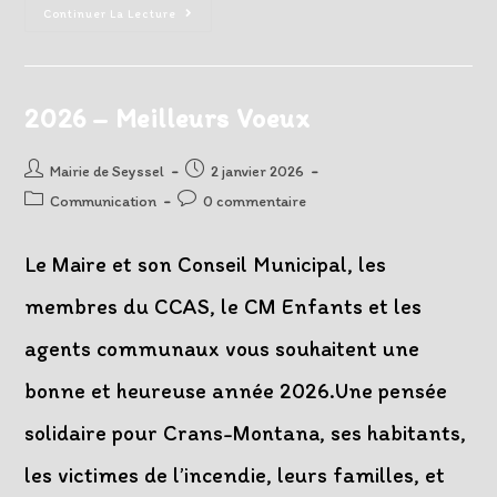
Nouveau
Continuer La Lecture
Smartphone
?
N’oubliez
Pas
PanneauPocket
2026 – Meilleurs Voeux
Auteur/autrice
Post
Mairie de Seyssel
2 janvier 2026
de
published:
Post
Post
Communication
0 commentaire
la
category:
comments:
publication :
Le Maire et son Conseil Municipal, les
membres du CCAS, le CM Enfants et les
agents communaux vous souhaitent une
bonne et heureuse année 2026.Une pensée
solidaire pour Crans-Montana, ses habitants,
les victimes de l’incendie, leurs familles, et