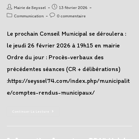
Auteur/autrice
Post
Mairie de Seyssel
13 février 2026
de
published:
Post
Post
Communication
0 commentaire
la
category:
comments:
publication :
Le prochain Conseil Municipal se déroulera :
le jeudi 26 février 2026 à 19h15 en mairie
Ordre du jour : Procès-verbaux des
précédentes séances (CR + délibérations)
:https://seyssel74.com/index.php/municipalit
e/comptes-rendus-municipaux/
Prochain
Continuer La Lecture
Conseil
Municipal
Le
26
Février
2026