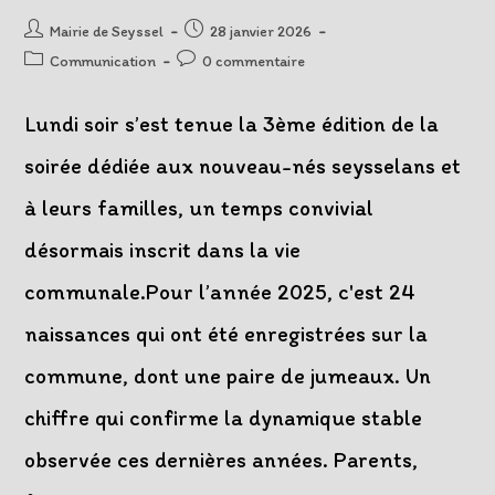
Auteur/autrice
Post
Mairie de Seyssel
28 janvier 2026
de
published:
Post
Post
Communication
0 commentaire
la
category:
comments:
publication :
Lundi soir s’est tenue la 3ème édition de la
soirée dédiée aux nouveau-nés seysselans et
à leurs familles, un temps convivial
désormais inscrit dans la vie
communale.Pour l’année 2025, c'est 24
naissances qui ont été enregistrées sur la
commune, dont une paire de jumeaux. Un
chiffre qui confirme la dynamique stable
observée ces dernières années. Parents,