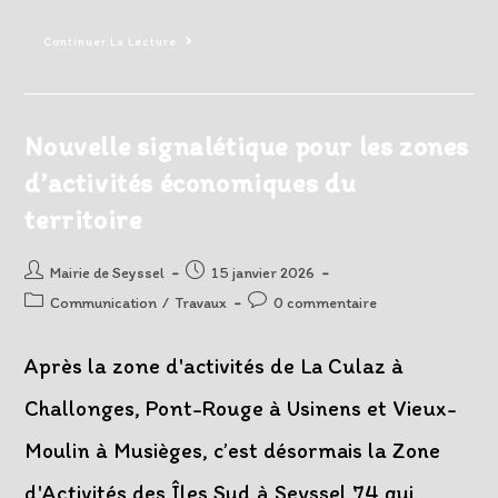
Troisième
Continuer La Lecture
Édition
De
La
Soirée
Des
Nouveau-
Nouvelle signalétique pour les zones
Nés
Seysselans
d’activités économiques du
territoire
Auteur/autrice
Post
Mairie de Seyssel
15 janvier 2026
de
published:
Post
Post
Communication
/
Travaux
0 commentaire
la
category:
comments:
publication :
Après la zone d'activités de La Culaz à
Challonges, Pont-Rouge à Usinens et Vieux-
Moulin à Musièges, c’est désormais la Zone
d'Activités des Îles Sud à Seyssel 74 qui