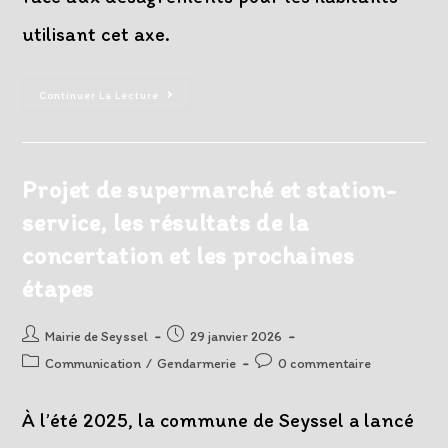
utilisant cet axe.
Information
Continuer La Lecture
Fermeture
RD14
Val
De
Fier
Éboulement
Projet de supermarché et station-
Parcelle
Privée
service, les résultats de la
concertation et les prochaines
étapes
Auteur/autrice
Post
Mairie de Seyssel
29 janvier 2026
de
published:
Post
Post
Communication
/
Gendarmerie
0 commentaire
la
category:
comments:
publication :
À l’été 2025, la commune de Seyssel a lancé