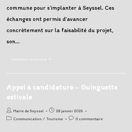
commune pour s’implanter à Seyssel. Ces
échanges ont permis d’avancer
concrètement sur la faisabilité du projet,
son…
Projet
Continuer La Lecture
De
Supermarché
Et
Station-
Service,
Les
Appel à candidature – Guinguette
Résultats
De
estivale
La
Concertation
Et
Les
Auteur/autrice
Post
Mairie de Seyssel
28 janvier 2026
Prochaines
de
published:
Étapes
Post
Post
Communication
/
Tourisme
0 commentaire
la
category:
comments:
publication :