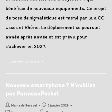
bénéficie de nouveaux équipements. Ce projet
de pose de signalétique est mené par la a CC
Usses et Rhône. Le déploiement se poursuit
année après année et est prévu pour
s'achever en 2027.
Nouvelle
Continuer La Lecture
Signalétique
Pour
Les
Zones
D’activités
Économiques
Nouveau smartphone ? N’oubliez
Du
Territoire
pas PanneauPocket
Auteur/autrice
Post
Mairie de Seyssel
3 janvier 2026
de
published:
Post
Post