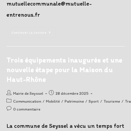
mutuellecommunale@mutuelle-
entrenous.fr
Permanences
Continuer La Lecture
Mutuelle
Communale
–
Début
2026
Trois équipements inaugurés et une
nouvelle étape pour la Maison du
Haut-Rhône
Auteur/autrice
Post
Mairie de Seyssel
28 décembre 2025
de
published:
Post
Communication
/
Mobilité
/
Patrimoine
/
Sport
/
Tourisme
/
Tra
la
category:
Post
0 commentaire
publication :
comments:
La commune de Seyssel a vécu un temps fort