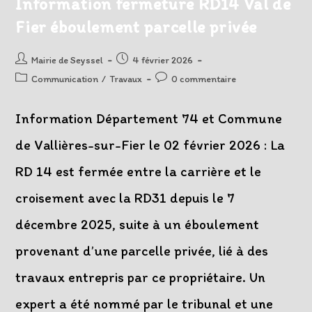
Information fermeture RD14 Val de
Fier éboulement parcelle privée
Auteur/autrice
Post
Mairie de Seyssel
4 février 2026
de
published:
Post
Post
Communication
/
Travaux
0 commentaire
la
category:
comments:
publication :
Information Département 74 et Commune
de Vallières-sur-Fier le 02 février 2026 : La
RD 14 est fermée entre la carrière et le
croisement avec la RD31 depuis le 7
décembre 2025, suite à un éboulement
provenant d’une parcelle privée, lié à des
travaux entrepris par ce propriétaire. Un
expert a été nommé par le tribunal et une