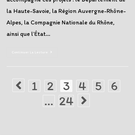
la Haute-Savoie, la Région Auvergne-Rhône-
Alpes, la Compagnie Nationale du Rhône,
ainsi que l’État…
Trois
Continuer La Lecture
Équipements
Inaugurés
Et
Une
Nouvelle
Étape
1
2
3
4
5
6
Pour
Go to the previous page
La
Maison
Du
…
24
Haut-
Aller à la page suivante
Rhône