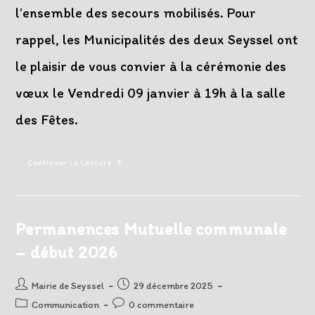
l’ensemble des secours mobilisés. Pour
rappel, les Municipalités des deux Seyssel ont
le plaisir de vous convier à la cérémonie des
vœux le Vendredi 09 janvier à 19h à la salle
des Fêtes.
2026
Continuer La Lecture
–
Meilleurs
Voeux
Permanences Mutuelle communale
– début 2026
Auteur/autrice
Post
Mairie de Seyssel
29 décembre 2025
de
published:
Post
Post
Communication
0 commentaire
la