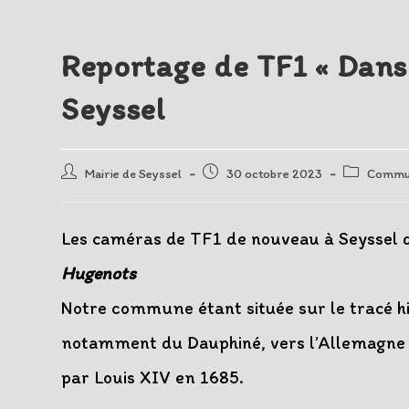
Reportage de TF1 « Dans
Seyssel
Auteur/autrice
Post
Post
Mairie de Seyssel
30 octobre 2023
Commun
de
published:
category:
la
publication :
Les caméras de TF1 de nouveau à Seyssel 
Hugenots
Notre commune étant située sur le tracé his
notamment du Dauphiné, vers l’Allemagne et
par Louis XIV en 1685.