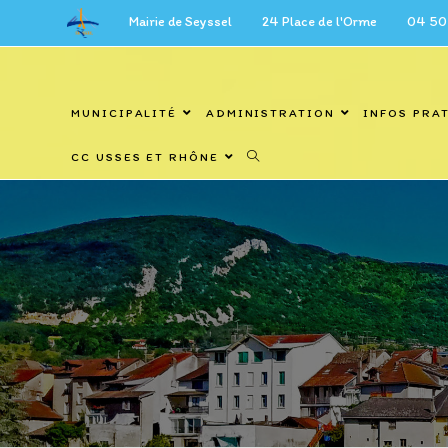
Skip
Mairie de Seyssel 24 Place de l'Orme 04 50 59 27 6
to
content
MUNICIPALITÉ
ADMINISTRATION
INFOS PRA
CC USSES ET RHÔNE