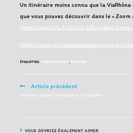
Un itinéraire moins connu que la ViaRhôna
que vous pouvez découvrir dans le « Zoom 
https://www.tf1.fr/tf1/jt-13h/videos/zo
https://www.surlespasdeshuguenots.eu/et
ÉTIQUETTES :
COMMUNICATION
,
TOURISME
Article précédent
Read
more
Prochain Conseil Municipal le 31 octobre
articles
VOUS DEVRIEZ ÉGALEMENT AIMER