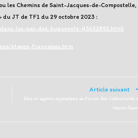
 ou les Chemins de Saint-Jacques-de-Compostelle,
» du JT de TF1 du 29 octobre 2023 :
om-dans-les-pas-des-huguenots-43632892.html
apes/etapes-francaises.htm
Article suivant
Elus et agents seysselans au Forum des Collectivités 
Haute-Savo