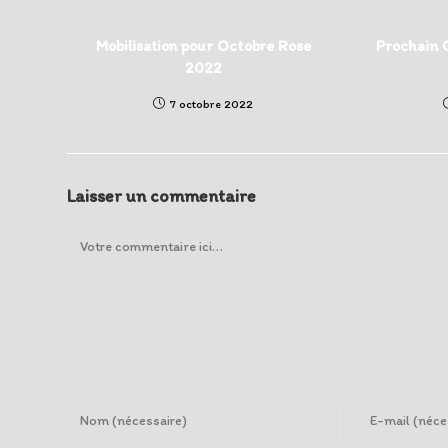
Mobilisation pour Octobre Rose
Prochain C
2022
7 octobre 2022
Laisser un commentaire
Comment
Enter
Enter
your
your