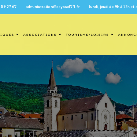
7 administration@seyssel74.fr lundi, jeudi de 9h à 12h et de 14h 
TIQUES
ASSOCIATIONS
TOURISME/LOISIRS
ANNONC
Blog