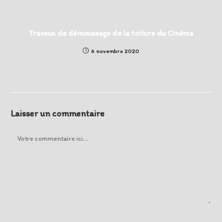
Travaux de démoussage de la toiture du Cinéma
6 novembre 2020
Laisser un commentaire
Comment
Enter