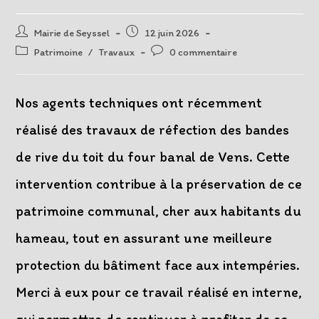
Auteur/autrice
Post
Mairie de Seyssel
12 juin 2026
de
published:
Post
Post
Patrimoine
/
Travaux
0 commentaire
la
category:
comments:
publication :
Nos agents techniques ont récemment
réalisé des travaux de réfection des bandes
de rive du toit du four banal de Vens. Cette
intervention contribue à la préservation de ce
patrimoine communal, cher aux habitants du
hameau, tout en assurant une meilleure
protection du bâtiment face aux intempéries.
Merci à eux pour ce travail réalisé en interne,