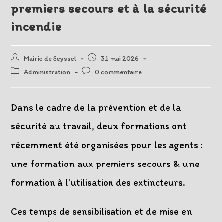
premiers secours et à la sécurité
incendie
Auteur/autrice
Post
Mairie de Seyssel
31 mai 2026
de
published:
Post
Post
Administration
0 commentaire
la
category:
comments:
publication :
Dans le cadre de la prévention et de la
sécurité au travail, deux formations ont
récemment été organisées pour les agents :
une formation aux premiers secours & une
formation à l’utilisation des extincteurs.
Ces temps de sensibilisation et de mise en