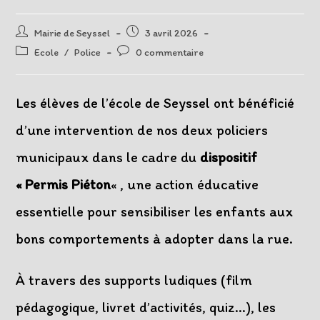
Auteur/autrice
Post
Mairie de Seyssel
3 avril 2026
de
published:
Post
Post
Ecole
/
Police
0 commentaire
la
category:
comments:
publication :
Les élèves de l’école de Seyssel ont bénéficié
d’une intervention de nos deux policiers
municipaux dans le cadre du
dispositif
« Permis Piéton
« , une action éducative
essentielle pour sensibiliser les enfants aux
bons comportements à adopter dans la rue.
À travers des supports ludiques (film
pédagogique, livret d’activités, quiz…), les