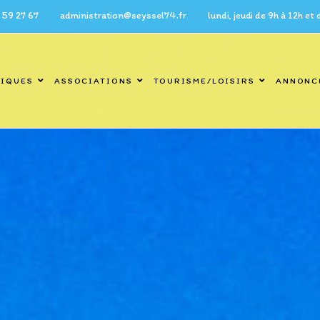
7 administration@seyssel74.fr lundi, jeudi de 9h à 12h et de 14h 
TIQUES
ASSOCIATIONS
TOURISME/LOISIRS
ANNONC
Blog