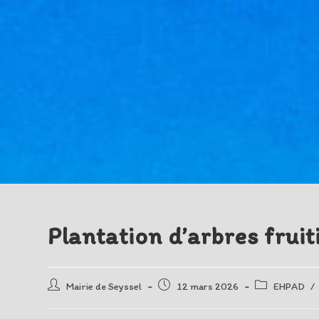
Plantation d’arbres frui
Auteur/autrice
Post
Post
Mairie de Seyssel
12 mars 2026
EHPAD
/
de
published:
category:
la