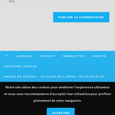
to
address
your
comment
to
website
comment
URL
(optional)
LANGUES
CONTACT
NEWSLETTER
AGENTS
MENTIONS LÉGALES
MAIRIE DE SEYSSEL - 24 PLACE DE L'ORME - 04 50 59 27 67 -
ADMINISTRATION@SEYSSEL74.FR
Notre site utilise des cookies pour améliorer l'expérience utilisateur
et nous vous recommandons d'accepter leur utilisation pour profiter
pleinement de votre navigation.
ACCEPTER