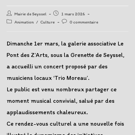
Auteur/autrice
Post
Mairie de Seyssel
1 mars 2026
de
published:
Post
Post
Animation
/
Culture
0 commentaire
la
category:
comments:
publication :
Dimanche 1er mars, la galerie associative Le
Pont des Z’Arts
,
sous la Grenette de Seyssel,
a accueilli un concert proposé par des
musiciens locaux ‘Trio Moreau’.
Le public est venu nombreux partager ce
moment musical convivial, salué par des
applaudissements chaleureux.
Ce rendez-vous culturel a une nouvelle fois