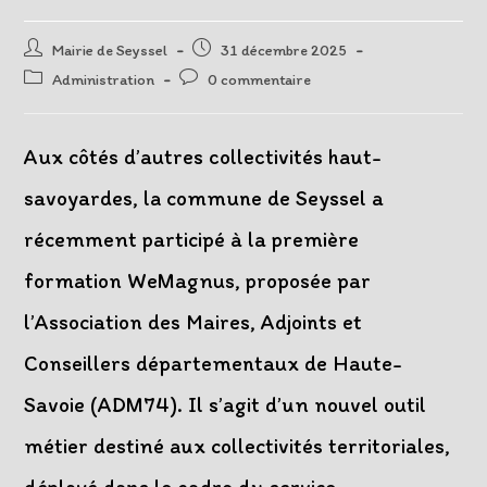
Auteur/autrice
Post
Mairie de Seyssel
31 décembre 2025
de
published:
Post
Post
Administration
0 commentaire
la
category:
comments:
publication :
Aux côtés d’autres collectivités haut-
savoyardes, la commune de Seyssel a
récemment participé à la première
formation WeMagnus, proposée par
l’Association des Maires, Adjoints et
Conseillers départementaux de Haute-
Savoie (ADM74). Il s’agit d’un nouvel outil
métier destiné aux collectivités territoriales,