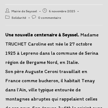
Auteur/autrice
Post
Mairie de Seyssel
6 novembre 2025
de
published:
Post
Post
Solidarité
0 commentaire
la
category:
comments:
publication :
Une nouvelle centenaire à Seyssel.
Madame
TRUCHET Caroline est née le 27 octobre
1925 à Lepreno dans la commune de Serina
région de Bergame Nord, en Italie.
Son père Auguste Ceroni travaillait en
France comme bucheron, il habitait Tenay
dans l’Ain, ville typique entourée de
montagnes abruptes qui rappelaient celles