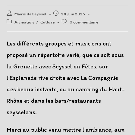
Auteur/autrice
Post
Mairie de Seyssel
24 juin 2025
de
published:
Post
Post
Animation
/
Culture
0 commentaire
la
category:
comments:
publication :
Les différents groupes et musiciens ont
proposé un répertoire varié, que ce soit sous
la Grenette avec Seyssel en Fêtes, sur
l’Esplanade rive droite avec La Compagnie
des beaux instants, ou au camping du Haut-
Rhône et dans les bars/restaurants
seysselans.
Merci au public venu mettre l’ambiance, aux