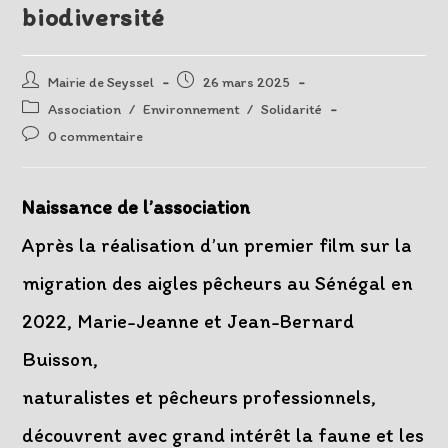
biodiversité
Auteur/autrice
Post
Mairie de Seyssel
26 mars 2025
de
published:
Post
Association
/
Environnement
/
Solidarité
la
category:
Post
0 commentaire
publication :
comments:
Naissance de l’association
Après la réalisation d’un premier film sur la
migration des aigles pêcheurs au Sénégal en
2022, Marie-Jeanne et Jean-Bernard
Buisson,
naturalistes et pêcheurs professionnels,
découvrent avec grand intérêt la faune et les