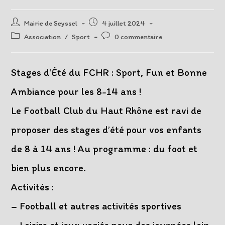
Auteur/autrice
Post
Mairie de Seyssel
4 juillet 2024
de
published:
Post
Post
Association
/
Sport
0 commentaire
la
category:
comments:
publication :
Stages d’Été du FCHR : Sport, Fun et Bonne
Ambiance pour les 8-14 ans !
Le Football Club du Haut Rhône est ravi de
proposer des stages d’été pour vos enfants
de 8 à 14 ans ! Au programme : du foot et
bien plus encore.
Activités :
– Football et autres activités sportives