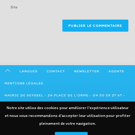
email
Enter
to
address
your
comment
to
website
comment
URL
(optional)
LANGUES
CONTACT
NEWSLETTER
AGENTS
MENTIONS LÉGALES
MAIRIE DE SEYSSEL - 24 PLACE DE L'ORME - 04 50 59 27 67 -
Notre site utilise des cookies pour améliorer l'expérience utilisateur
ADMINISTRATION@SEYSSEL74.FR
et nous vous recommandons d'accepter leur utilisation pour profiter
pleinement de votre navigation.