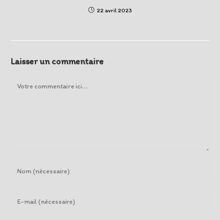
22 avril 2023
Laisser un commentaire
Comment
Enter
your
name
Enter
or
your
username