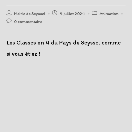
Auteur/autrice
Post
Post
Mairie de Seyssel
4 juillet 2024
Animation
de
published:
category:
Post
0 commentaire
la
comments:
publication :
Les Classes en 4 du Pays de Seyssel comme
si vous étiez !