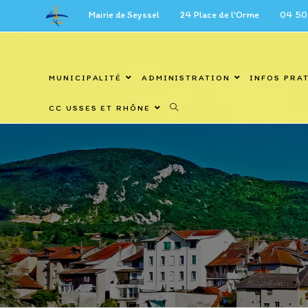
Skip
Mairie de Seyssel 24 Place de l'Orme 04 50 59 27 6
to
content
MUNICIPALITÉ
ADMINISTRATION
INFOS PRA
CC USSES ET RHÔNE