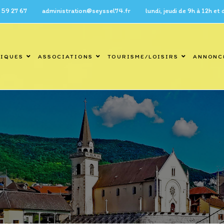
7 administration@seyssel74.fr lundi, jeudi de 9h à 12h et de 14h 
TIQUES
ASSOCIATIONS
TOURISME/LOISIRS
ANNONC
Blog