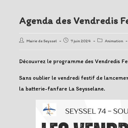
Agenda des Vendredis Fe
Auteur/autrice
Post
Post
Mairie de Seyssel
7 juin 2024
Animation
de
published:
category:
la
publication :
Découvrez le programme des Vendredis Festi
Sans oublier le vendredi festif de lancemen
la batterie-fanfare La Seysselane.