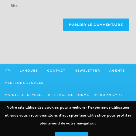
Enter
to
address
your
comment
to
website
comment
URL
(optional)
LANGUES
CONTACT
NEWSLETTER
AGENTS
MENTIONS LÉGALES
MAIRIE DE SEYSSEL - 24 PLACE DE L'ORME - 04 50 59 27 67 -
ADMINISTRATION@SEYSSEL74.FR
Notre site utilise des cookies pour améliorer l'expérience utilisateur
et nous vous recommandons d'accepter leur utilisation pour profiter
pleinement de votre navigation.