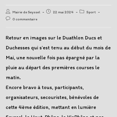
Auteur/autrice
Post
Post
Mairie de Seyssel
22 mai 2024
Sport
de
published:
category:
Post
0 commentaire
la
comments:
publication :
Retour en images sur le Duathlon Ducs et
Duchesses qui s’est tenu au début du mois de
Mai, une nouvelle fois pas épargné par la
pluie au départ des premières courses le
matin.
Encore bravo à tous, participants,
organisateurs, secouristes, bénévoles de
cette 4ème édition, mettant en lumière