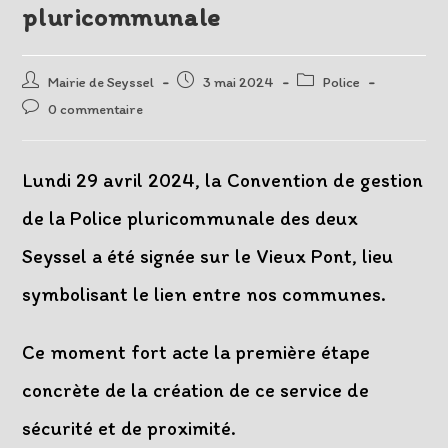
pluricommunale
Auteur/autrice
Post
Post
Mairie de Seyssel
3 mai 2024
Police
de
published:
category:
Post
0 commentaire
la
comments:
publication :
Lundi 29 avril 2024, la Convention de gestion
de la Police pluricommunale des deux
Seyssel a été signée sur le Vieux Pont, lieu
symbolisant le lien entre nos communes.
Ce moment fort acte la première étape
concrète de la création de ce service de
sécurité et de proximité.