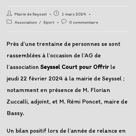
Auteur/autrice
Post
Mairie de Seyssel
1 mars 2024
de
published:
Post
Post
Association
/
Sport
0 commentaire
la
category:
comments:
publication :
Près d’une trentaine de personnes se sont
rassemblées à l’occasion de l’AG de
l’association
Seyssel Court pour Offrir
le
jeudi 22 février 2024 à la mairie de Seyssel ;
notamment en présence de M. Florian
Zuccalli, adjoint, et M. Rémi Poncet, maire de
Bassy.
Un bilan positif lors de l’année de relance en