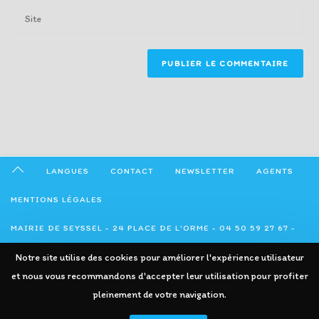
email
Enter
to
address
your
comment
to
website
comment
URL
(optional)
LANGUES
CONTACT
NEWSLETTER
AGENTS
MENTIONS LÉGALES
MAIRIE DE SEYSSEL - 24 PLACE DE L'ORME - 04 50 59 27 67 -
ADMINISTRATION@SEYSSEL74.FR
Notre site utilise des cookies pour améliorer l'expérience utilisateur
et nous vous recommandons d'accepter leur utilisation pour profiter
pleinement de votre navigation.