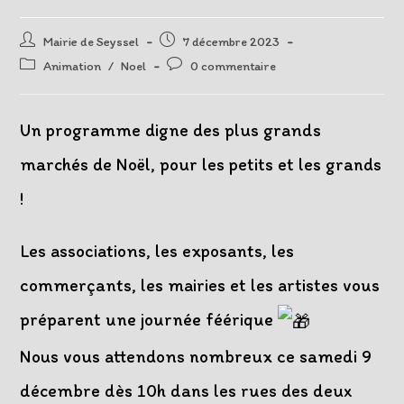
Auteur/autrice
Post
Mairie de Seyssel
7 décembre 2023
de
published:
Post
Post
Animation
/
Noel
0 commentaire
la
category:
comments:
publication :
Un programme digne des plus grands
marchés de Noël, pour les petits et les grands
!
Les associations, les exposants, les
commerçants, les mairies et les artistes vous
préparent une journée féérique
Nous vous attendons nombreux ce samedi 9
décembre dès 10h dans les rues des deux