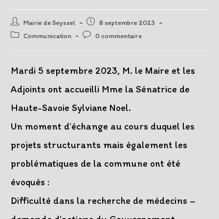
Auteur/autrice
Post
Mairie de Seyssel
8 septembre 2023
de
published:
Post
Post
Communication
0 commentaire
la
category:
comments:
publication :
Mardi 5 septembre 2023, M. le Maire et les
Adjoints ont accueilli Mme la Sénatrice de
Haute-Savoie Sylviane Noel.
Un moment d’échange au cours duquel les
projets structurants mais également les
problématiques de la commune ont été
évoqués :
Difficulté dans la recherche de médecins –