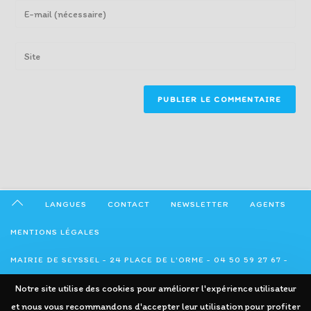
name
Enter
or
your
username
email
Enter
to
address
your
comment
to
website
comment
URL
(optional)
LANGUES
CONTACT
NEWSLETTER
AGENTS
MENTIONS LÉGALES
MAIRIE DE SEYSSEL - 24 PLACE DE L'ORME - 04 50 59 27 67 -
Notre site utilise des cookies pour améliorer l'expérience utilisateur
ADMINISTRATION@SEYSSEL74.FR
et nous vous recommandons d'accepter leur utilisation pour profiter