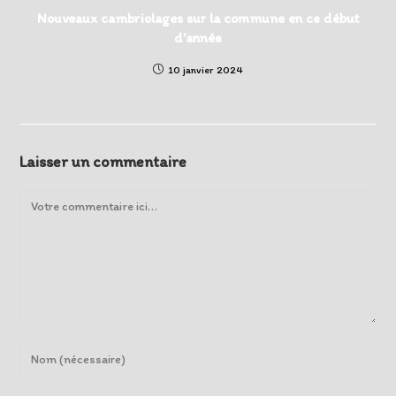
Nouveaux cambriolages sur la commune en ce début
d’année
10 janvier 2024
Laisser un commentaire
Comment
Enter
your